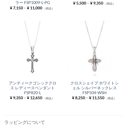
ラー FSP1009-L-PG
価
¥
5,500
–
¥
9,350
（税込）
格
価
¥
7,150
–
¥
11,000
（税込）
帯:
格
¥ 5,500
帯:
–
¥ 7,150
¥ 9,350
–
¥ 11,000
アンティークゴシッククロ
クロスシェイプ ホワイトシ
ス レディースペンダント
ェル シルバーネックレス
FSP820-L
FSP504-WSH
価
価
¥
9,350
–
¥
12,650
¥
8,250
–
¥
11,550
（税込）
（税込）
格
格
帯:
帯:
¥ 9,350
¥ 8,250
–
–
¥ 12,650
¥ 11,550
ラッピングについて