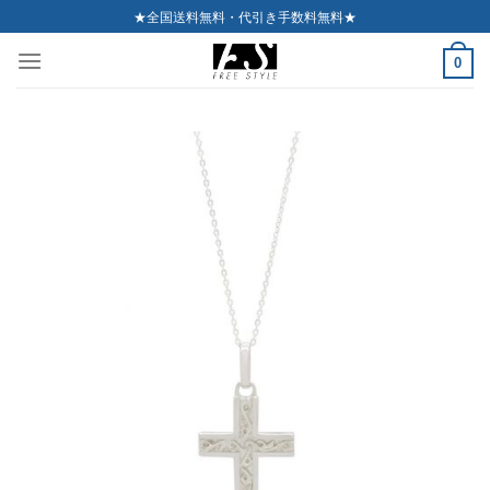
Skip
★全国送料無料・代引き手数料無料★
to
0
content