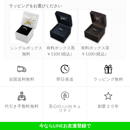
ラッピングをお選びください
シングルボックス
有料ボックス黒
有料ボックス茶
無料
￥1100 (税込）
￥1100 (税込）
全国送料無料
即日発送
ラッピング無料
代引き手数料無料
安心のSSLセキュ
創業２０年
リティ
今ならLINEお友達登録で