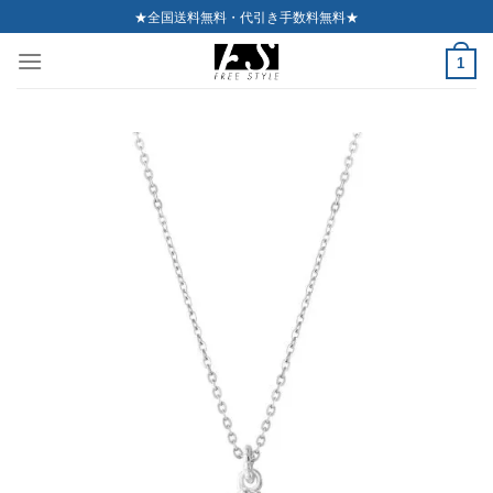
Skip
★全国送料無料・代引き手数料無料★
to
1
content