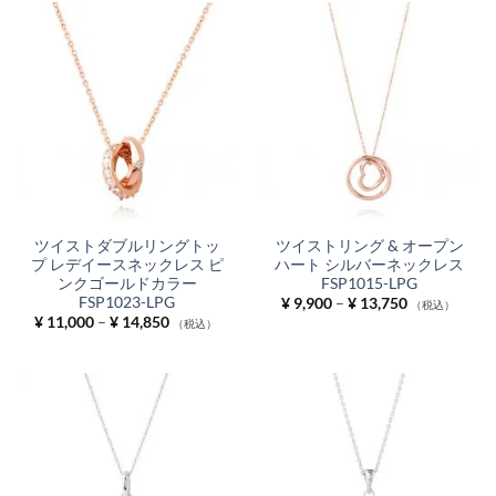
ツイストダブルリングトッ
ツイストリング & オープン
プ レデイースネックレス ピ
ハート シルバーネックレス
ンクゴールドカラー
FSP1015-LPG
FSP1023-LPG
価
¥
9,900
–
¥
13,750
（税込）
格
価
¥
11,000
–
¥
14,850
（税込）
帯:
格
¥ 9,900
帯:
–
¥ 11,000
¥ 13,750
–
¥ 14,850