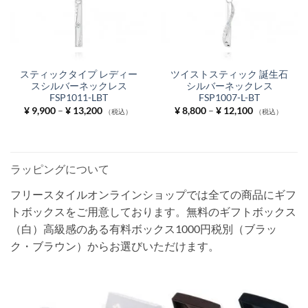
スティックタイプ レディー
ツイストスティック 誕生石
スシルバーネックレス
シルバーネックレス
FSP1011-LBT
FSP1007-L-BT
価
価
¥
9,900
–
¥
13,200
¥
8,800
–
¥
12,100
（税込）
（税込）
格
格
帯:
帯:
¥ 9,900
¥ 8,800
–
–
¥ 13,200
¥ 12,100
ラッピングについて
フリースタイルオンラインショップでは全ての商品にギフ
トボックスをご用意しております。無料のギフトボックス
（白）高級感のある有料ボックス1000円税別（ブラッ
ク・ブラウン）からお選びいただけます。