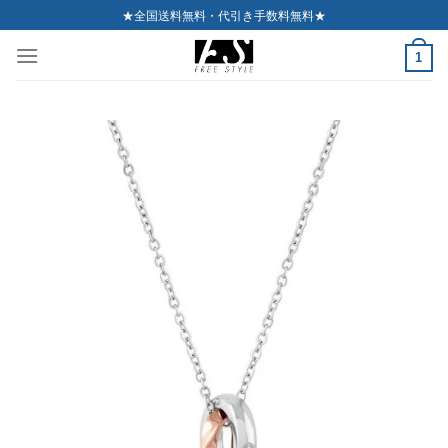
Skip
★全国送料無料・代引き手数料無料★
to
1
content