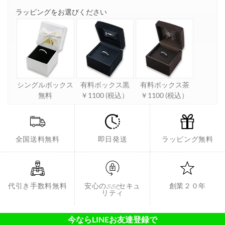
ラッピングをお選びください
シングルボックス
有料ボックス黒
有料ボックス茶
無料
￥1100 (税込）
￥1100 (税込）
全国送料無料
即日発送
ラッピング無料
代引き手数料無料
安心のSSLセキュ
創業２０年
リティ
今ならLINEお友達登録で