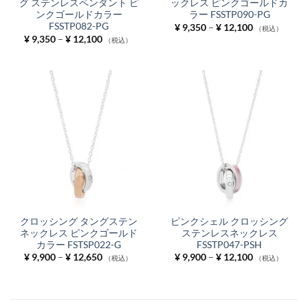
グ ステンレスペンダント ピ
ックレス ピンクゴールドカ
ンクゴールドカラー
ラー FSSTP090-PG
FSSTP082-PG
価
¥
9,350
–
¥
12,100
（税込）
格
価
¥
9,350
–
¥
12,100
（税込）
帯:
格
¥ 9,350
帯:
–
¥ 9,350
¥ 12,100
–
¥ 12,100
クロッシング タングステン
ピンクシェル クロッシング
ネックレス ピンクゴールド
ステンレスネックレス
カラー FSTSP022-G
FSSTP047-PSH
価
価
¥
9,900
–
¥
12,650
¥
9,900
–
¥
12,100
（税込）
（税込）
格
格
帯:
帯:
¥ 9,900
¥ 9,900
–
–
¥ 12,650
¥ 12,100