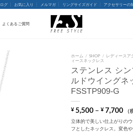
ログ
お気に入り
メルマガ
リングサイズガイド
アクセサリーの
よくあるご質問
ホーム
/
SHOP
/
レディースア
ィースネックレス
ステンレス シン
ルドウイングネ
FSSTP909-G
価
5,500
–
7,700
¥
¥
（
格
立体的で美しい仕上がりのウ
帯:
フとしたネックレス。変色や
¥ 