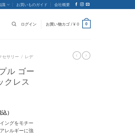
知識
お買いものガイド
会社概要
0
ログイン
お買い物カゴ /
¥
0
クセサリー
/
レデ
プル ゴー
ックレス
税込）
イングをモチー
アレルギーに強
5,500