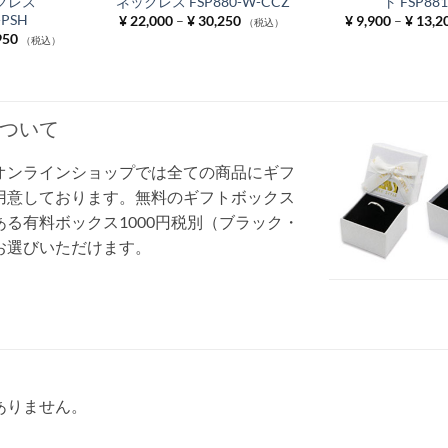
クレス
ネックレス FSP880-W-CCZ
ト FSP88
-PSH
価
¥
22,000
–
¥
30,250
¥
9,900
–
¥
13,2
（税込）
格
価
950
（税込）
帯:
格
¥ 22,000
帯:
–
¥ 13,200
¥ 30,250
–
¥ 15,950
ついて
オンラインショップでは全ての商品にギフ
用意しております。無料のギフトボックス
る有料ボックス1000円税別（ブラック・
お選びいただけます。
ありません。