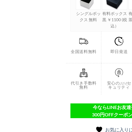
シングルボッ
有料ボックス
クス 無料
黒 ￥1100 (税
茶
込）
全国送料無料
即日発送
代引き手数料
安心のSSLセ
無料
キュリティ
今ならLINEお友
300円OFFクーポン
お気に入り