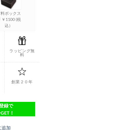
有料ボックス
 ￥1100 (税
込）
ラッピング無
料
創業２０年
達登録で
GET！
に追加