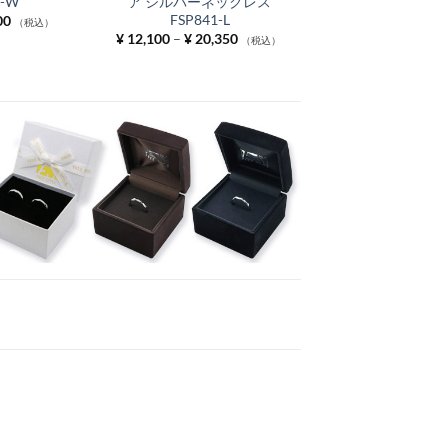
1-W
ア シルバーネックレス
FSP841-L
価
00
（税込）
格
価
¥
12,100
–
¥
20,350
（税込）
帯:
格
¥ 9,900
帯:
–
¥ 12,100
¥ 13,200
–
¥ 20,350