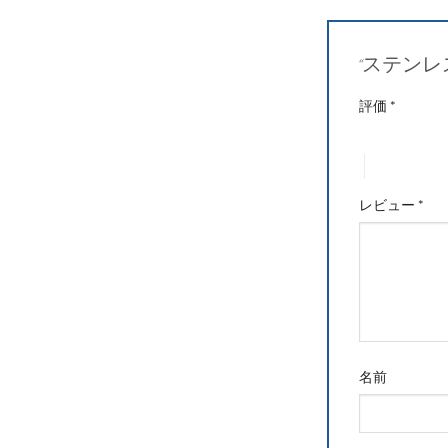
“ステンレ
評価
*
1つ星 (最高評
4つ星 (最高
レビュー
*
名前