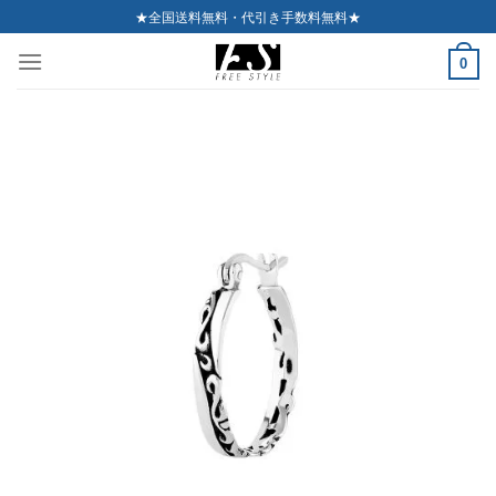
Skip
★全国送料無料・代引き手数料無料★
to
0
content