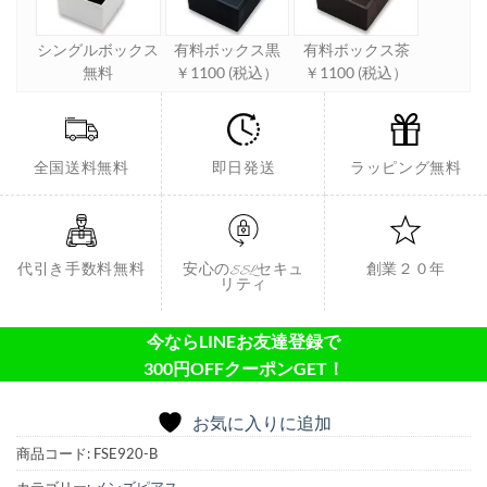
シングルボックス
有料ボックス黒
有料ボックス茶
無料
￥1100 (税込）
￥1100 (税込）
全国送料無料
即日発送
ラッピング無料
代引き手数料無料
安心のSSLセキュ
創業２０年
リティ
今ならLINEお友達登録で
300円OFFクーポンGET！
お気に入りに追加
商品コード:
FSE920-B