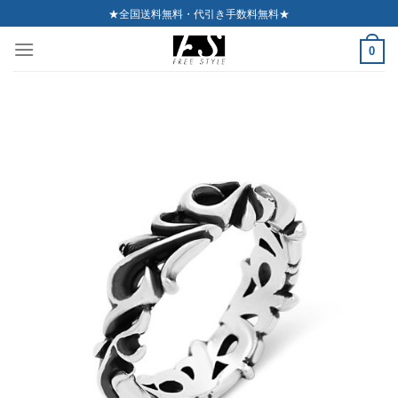
Skip
★全国送料無料・代引き手数料無料★
to
0
content