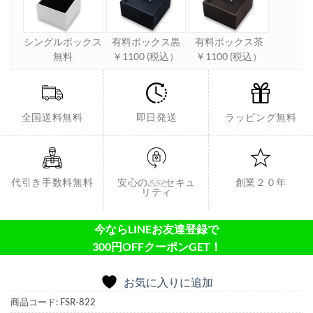
シングルボックス
有料ボックス黒
有料ボックス茶
無料
￥1100 (税込）
￥1100 (税込）
全国送料無料
即日発送
ラッピング無料
代引き手数料無料
安心のSSLセキュ
創業２０年
リティ
今ならLINEお友達登録で
300円OFFクーポンGET！
お気に入りに追加
商品コード:
FSR-822