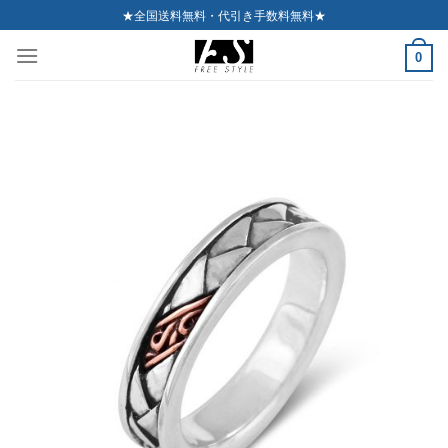
Skip
★全国送料無料・代引き手数料無料★
to
0
content