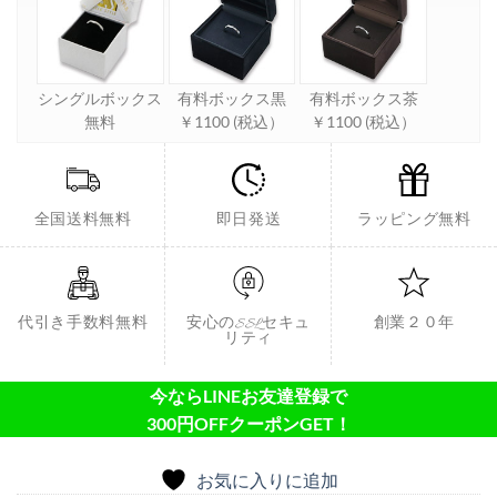
シングルボックス
有料ボックス黒
有料ボックス茶
無料
￥1100 (税込）
￥1100 (税込）
全国送料無料
即日発送
ラッピング無料
代引き手数料無料
安心のSSLセキュ
創業２０年
リティ
今ならLINEお友達登録で
300円OFFクーポンGET！
お気に入りに追加