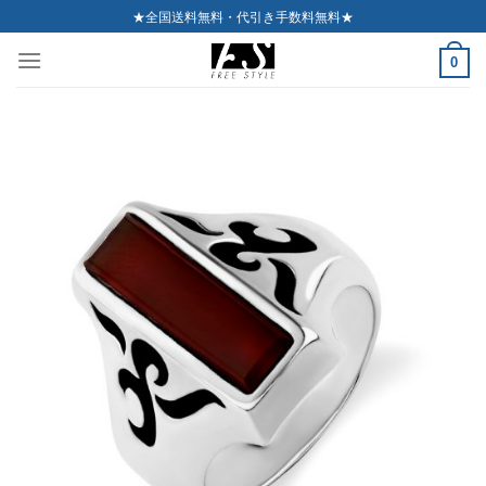
Skip
★全国送料無料・代引き手数料無料★
to
0
content