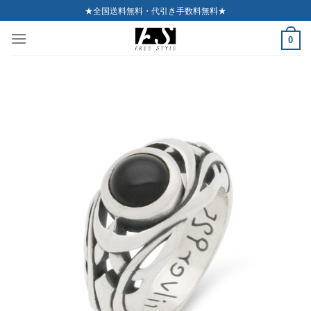
Skip
★全国送料無料・代引き手数料無料★
to
0
content