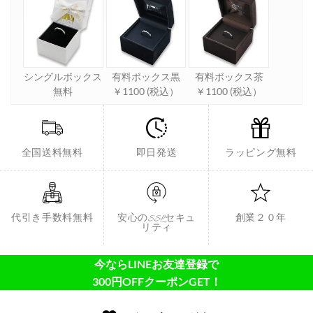
シングルボックス
有料ボックス黒
有料ボックス茶
無料
￥1100 (税込）
￥1100 (税込）
全国送料無料
即日発送
ラッピング無料
代引き手数料無料
安心のSSLセキュ
創業２０年
リティ
今ならLINEお友達登録で
300円OFFクーポンGET！