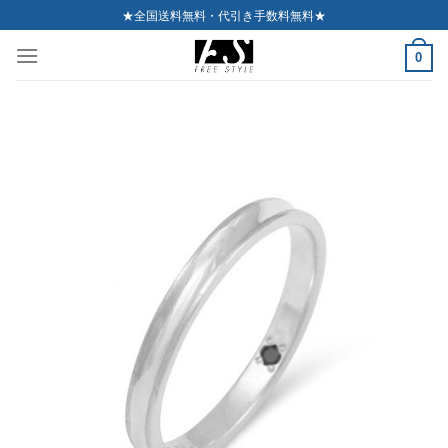
Skip
★全国送料無料・代引き手数料無料★
to
0
content