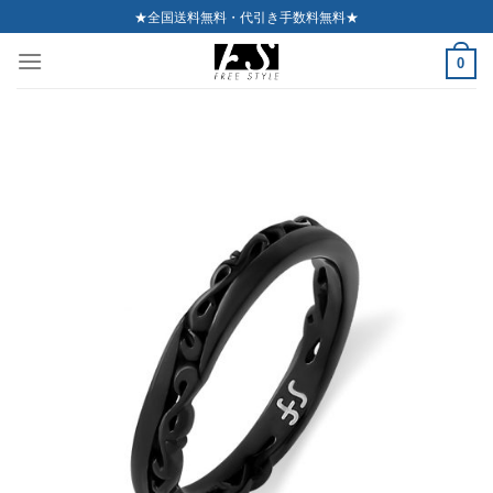
Skip
★全国送料無料・代引き手数料無料★
to
0
content