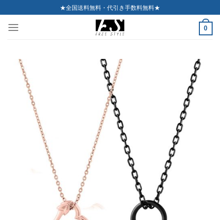
Skip
★全国送料無料・代引き手数料無料★
to
0
content