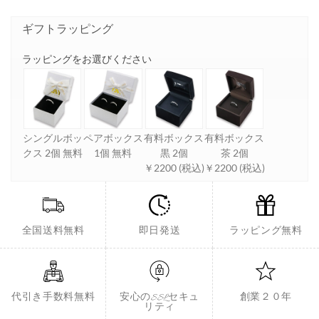
ギフトラッピング
ラッピングをお選びください
シングルボッ
ペアボックス
有料ボックス
有料ボックス
クス 2個 無料
1個 無料
黒 2個
茶 2個
￥2200 (税込)
￥2200 (税込)
全国送料無料
即日発送
ラッピング無料
代引き手数料無料
安心のSSLセキュ
創業２０年
リティ