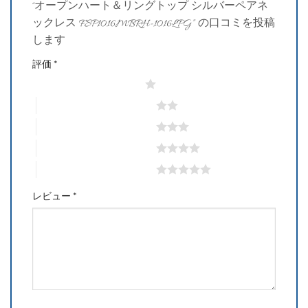
“オープンハート＆リングトップ シルバーペアネ
ックレス FSP1016MBRH-1016LPG” の口コミを投稿
します
評価
*
1つ星 (最高評価: 5つ星)
2つ星 (最高評価: 5つ星)
3つ星 (最高評価: 5つ星)
4つ星 (最高評価: 5つ星)
5つ星 (最高評価: 5つ星)
レビュー
*