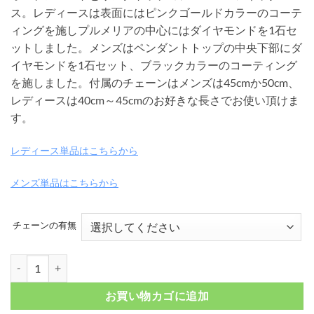
帯:
ス。レディースは表面にはピンクゴールドカラーのコーテ
¥ 13,200
ィングを施しプルメリアの中心にはダイヤモンドを1石セ
–
ットしました。メンズはペンダントトップの中央下部にダ
¥ 24,200
イヤモンドを1石セット、ブラックカラーのコーティング
を施しました。付属のチェーンはメンズは45cmか50cm、
レディースは40cm～45cmのお好きな長さでお使い頂けま
す。
レディース単品はこちらから
メンズ単品はこちらから
チェーンの有無
オープンハート＆リングトップ シルバーペアネックレス FSP1016MBRH
お買い物カゴに追加