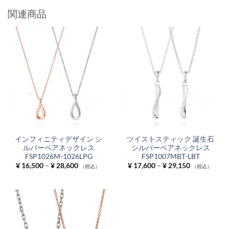
関連商品
インフィニティデザイン シ
ツイストスティック 誕生石
ルバーペアネックレス
シルバーペアネックレス
FSP1026M-1026LPG
FSP1007MBT-LBT
価
価
¥
16,500
–
¥
28,600
¥
17,600
–
¥
29,150
（税込）
（税込）
格
格
帯:
帯:
¥ 16,500
¥ 17,600
–
–
¥ 28,600
¥ 29,150