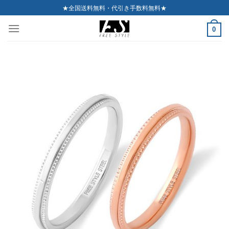
Skip
★全国送料無料・代引き手数料無料★
to
0
content