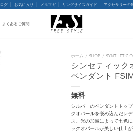
ログ
お気に入り
メルマガ
リングサイズガイド
アクセサリーの
よくあるご質問
ホーム
/
SHOP
/
SYNTHETIC O
シンセティック
ペンダント FSIM
無料
シルバーのペンダントトップ
クオパールを嵌め込んだレデ
ス。光の加減によって七色に
ックオパールが美しい仕上が