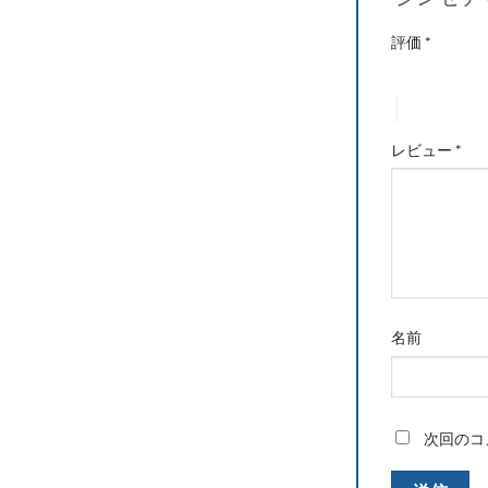
“シンセテ
評価
*
1つ星 (最高評
4つ星 (最高
レビュー
*
名前
次回のコ