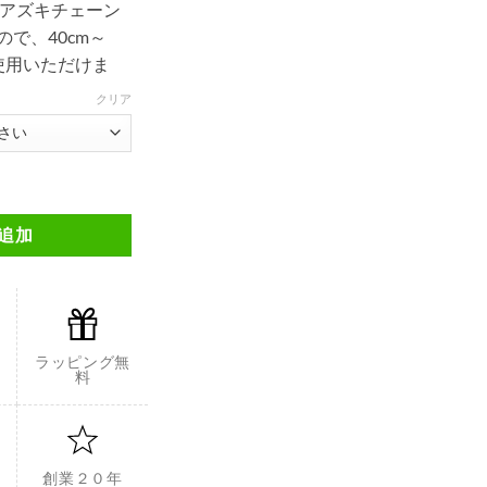
アズキチェーン
ので、40cm～
使用いただけま
クリア
SIMP024-WH個
追加
ラッピング無
料
創業２０年