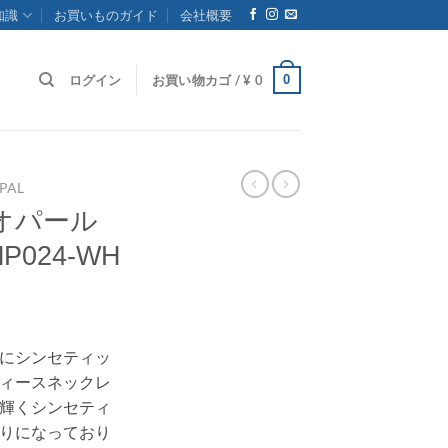
知識
お買いものガイド
会社概要
0
ログイン
お買い物カゴ /
¥
0
PAL
オパール
P024-WH
にシンセティッ
ィースネックレ
輝くシンセティ
りになっており