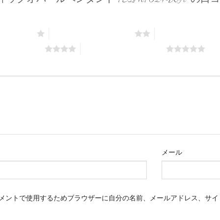
ィックオパールペンダント FSIMP024-WH” の
価: 5つ星)
2つ星 (最高評価: 5つ星)
3つ星 (最高評価: 
評価: 5つ星)
5つ星 (最高評価: 5つ星)
メール
メントで使用するためブラウザーに自分の名前、メールアドレス、サイ