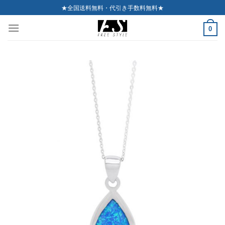
Skip
★全国送料無料・代引き手数料無料★
to
0
content