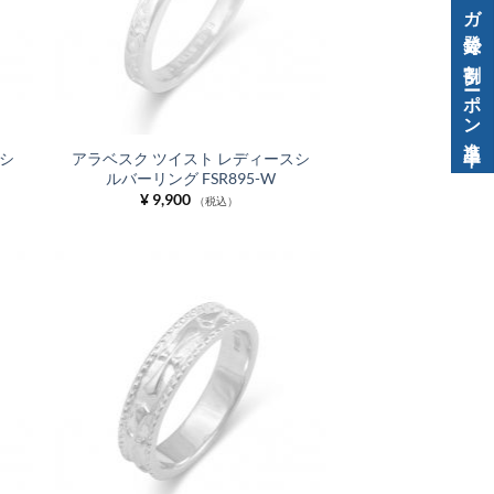
メルマガ登録で割引クーポン進呈中！
シ
アラベスク ツイスト レディースシ
ルバーリング FSR895-W
¥
9,900
（税込）
お気
お気
に入
に入
りに
りに
追加
追加