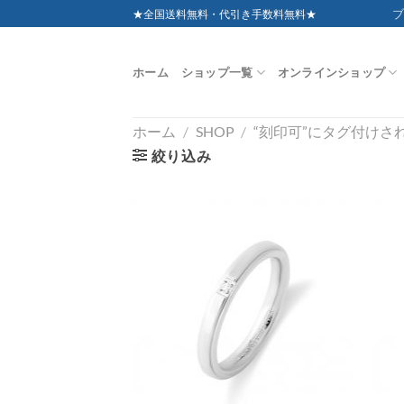
Skip
ブ
★全国送料無料・代引き手数料無料★
to
content
ホーム
ショップ一覧
オンラインショップ
ホーム
/
SHOP
/
“刻印可”にタグ付けさ
絞り込み
お気
に入
りに
追加