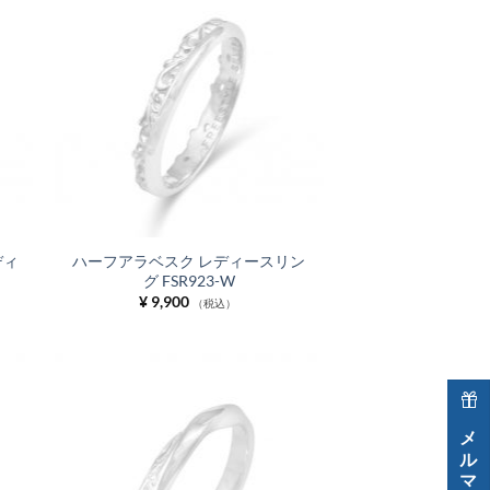
お気
お気
に入
に入
りに
りに
追加
追加
ディ
ハーフアラベスク レディースリン
グ FSR923-W
¥
9,900
（税込）
お気
お気
に入
に入
りに
りに
追加
追加