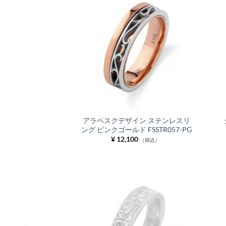
お気
に入
りに
追加
アラベスクデザイン ステンレスリ
ング ピンクゴールド FSSTR057-PG
¥
12,100
（税込）
お気
に入
りに
追加