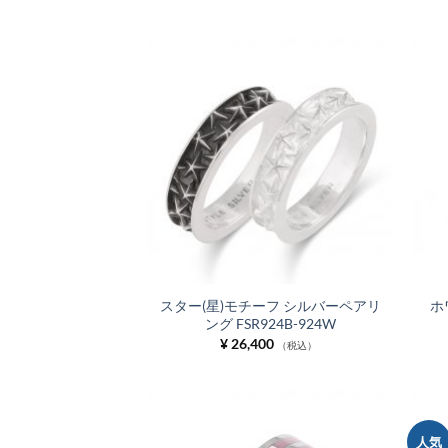
お気
に入
りに
追加
スター(星)モチーフ シルバーペアリ
ホ
ング FSR924B-924W
¥
26,400
（税込）
人気
お気