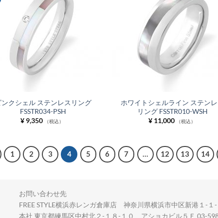
に入
りに
追加
ピンクシェル ステンレスリング
ホワイトシェルライン ステンレ
FSSTR034-PSH
リング FSSTR010-WSH
¥
9,350
¥
11,000
（税込）
（税込）
1
2
3
4
5
6
7
…
12
13
14
お問い合わせ先
FREE STYLE横浜赤レンガ倉庫店 神奈川県横浜市中区新港１-１-２
本社 東京都練馬区中村北２-１８-１０ アショカビル５Ｆ 03-5987-83