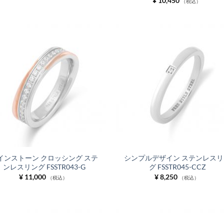
¥
10,450
（税込）
お気
に入
りに
追加
インストーン クロッシング ステ
シンプルデザイン ステンレスリ
ンレスリング FSSTR043-G
グ FSSTR045-CCZ
¥
11,000
¥
8,250
（税込）
（税込）