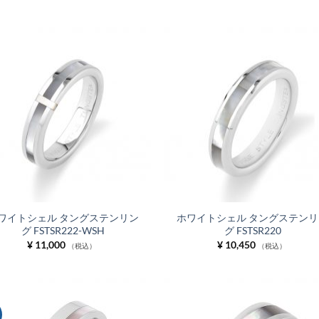
お気
に入
りに
追加
ワイトシェル タングステンリン
ホワイトシェル タングステンリ
グ FSTSR222-WSH
グ FSTSR220
¥
11,000
¥
10,450
（税込）
（税込）
お気