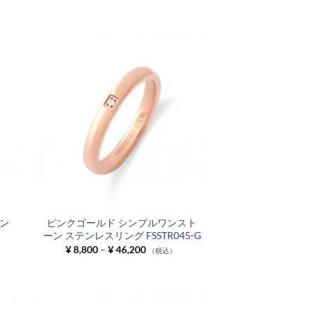
お気
お気
に入
に入
りに
りに
追加
追加
ン
ピンクゴールド シンプルワンスト
ーン ステンレスリング FSSTR045-G
価
¥
8,800
–
¥
46,200
（税込）
格
帯:
¥ 8,800
–
¥ 46,200