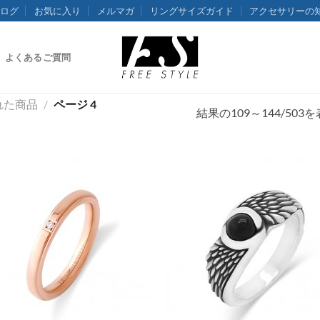
ログ
お気に入り
メルマガ
リングサイズガイド
アクセサリーの
よくあるご質問
れた商品
/
ページ 4
結果の109～144/50
お気
に入
りに
追加