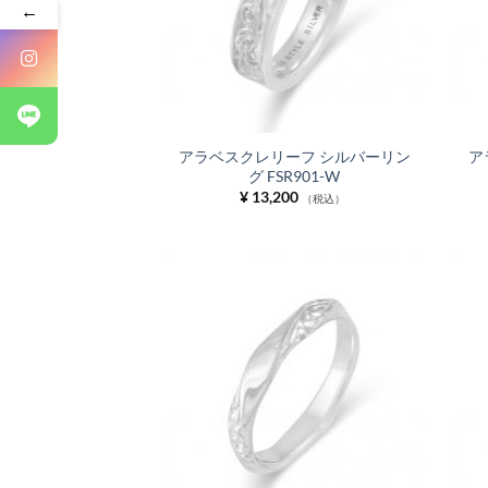
←
アラベスクレリーフ シルバーリン
ア
グ FSR901-W
¥
13,200
（税込）
お気
に入
りに
追加