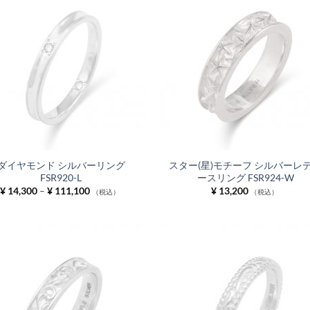
お気
に入
りに
追加
ダイヤモンド シルバーリング
スター(星)モチーフ シルバーレ
FSR920-L
ースリング FSR924-W
価
¥
14,300
–
¥
111,100
¥
13,200
（税込）
（税込）
格
帯:
¥ 14,300
–
¥ 111,100
お気
に入
りに
追加