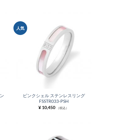
人気
お気
お気
に入
に入
りに
りに
追加
追加
ン
ピンクシェル ステンレスリング
FSSTR033-PSH
¥
10,450
（税込）
お気
お気