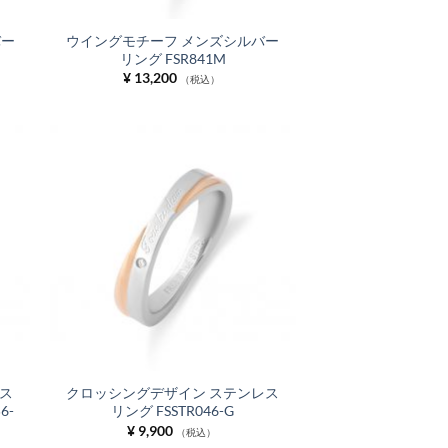
バー
ウイングモチーフ メンズシルバー
リング FSR841M
¥
13,200
（税込）
お気
お気
に入
に入
りに
りに
追加
追加
ス
クロッシングデザイン ステンレス
6-
リング FSSTR046-G
¥
9,900
（税込）