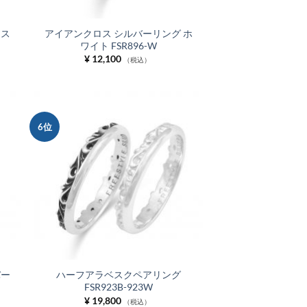
ース
アイアンクロス シルバーリング ホ
ワイト FSR896-W
¥
12,100
（税込）
6位
お気
お気
に入
に入
りに
りに
追加
追加
バー
ハーフアラベスクペアリング
FSR923B-923W
¥
19,800
（税込）