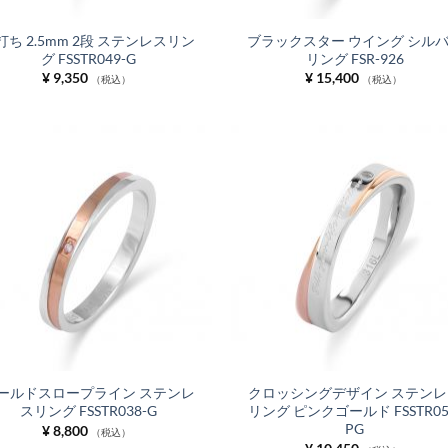
打ち 2.5mm 2段 ステンレスリン
ブラックスター ウイング シル
グ FSSTR049-G
リング FSR-926
¥
9,350
¥
15,400
（税込）
（税込）
お気
に入
りに
追加
ールドスロープライン ステンレ
クロッシングデザイン ステンレ
スリング FSSTR038-G
リング ピンクゴールド FSSTR05
PG
¥
8,800
（税込）