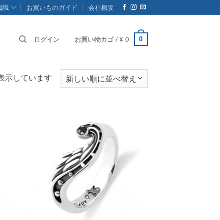
知識
お買いものガイド
会社概要
0
ログイン
お買い物カゴ /
¥
0
新
3を表示しています
し
い
順
お気
お気
に入
に入
りに
りに
追加
追加