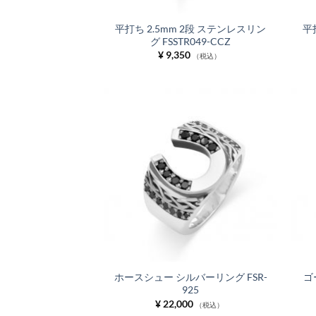
平打ち 2.5mm 2段 ステンレスリン
平
グ FSSTR049-CCZ
¥
9,350
（税込）
お気
に入
りに
追加
ホースシュー シルバーリング FSR-
ゴ
925
¥
22,000
（税込）