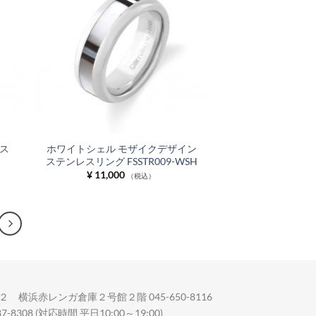
に入
に入
りに
りに
追加
追加
ス
ホワイトシェル モザイクデザイン
ステンレスリング FSSTR009-WSH
¥
11,000
（税込）
 横浜赤レンガ倉庫２号館２階 045-650-8116
08 (対応時間 平日10:00～19:00)