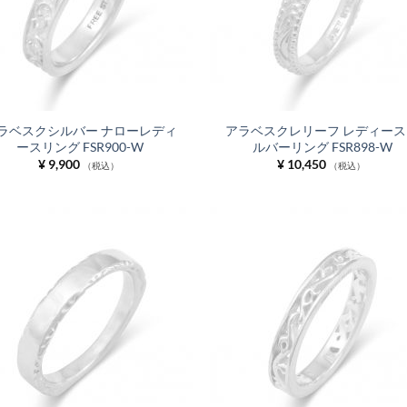
ラベスクシルバー ナローレディ
アラベスクレリーフ レディース
ースリング FSR900-W
ルバーリング FSR898-W
¥
9,900
¥
10,450
（税込）
（税込）
お気
に入
りに
追加