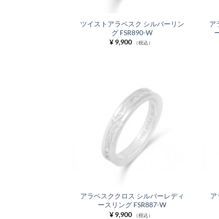
ツイストアラベスク シルバーリン
ア
グ FSR890-W
¥
9,900
（税込）
お気
に入
りに
追加
アラベスククロス シルバーレディ
ア
ースリング FSR887-W
¥
9,900
（税込）