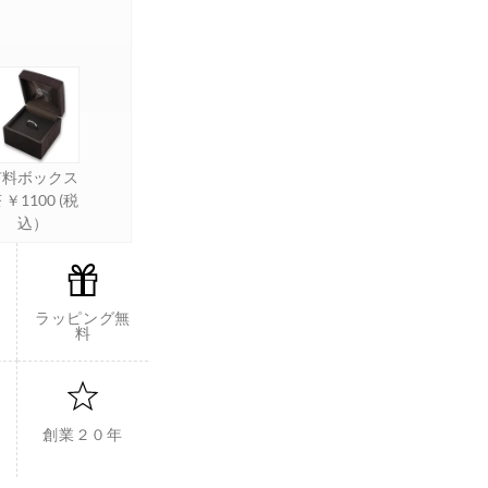
有料ボックス
 ￥1100 (税
込）
ラッピング無
料
創業２０年