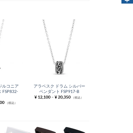
ジルコニア
アラベスク ドラム シルバー
SP832-
ペンダント FSP917-B
価
¥
12,100
–
¥
20,350
（税込）
格
価
00
（税込）
帯:
格
¥ 12,100
帯:
–
¥ 16,500
¥ 20,350
–
¥ 29,700