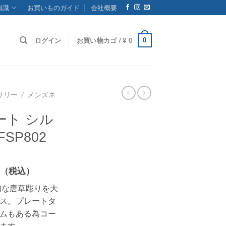
知識
お買いものガイド
会社概要
0
ログイン
お買い物カゴ /
¥
0
サリー
/
メンズネ
ート シル
SP802
価
（税込）
格
典的な唐草彫りを大
帯:
ス。プレートタ
¥ 13,200
ムもある為コー
–
ます。