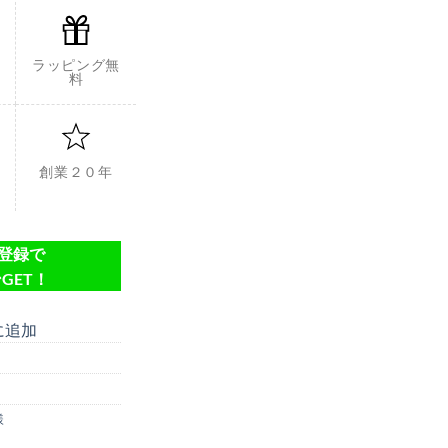
ラッピング無
料
創業２０年
達登録で
GET！
に追加
様