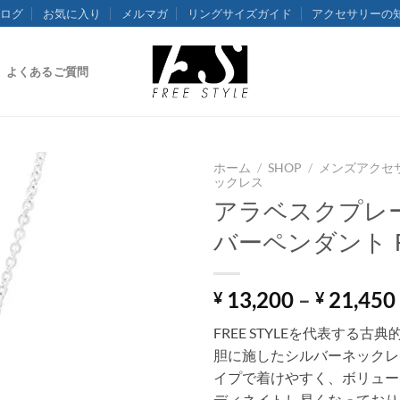
ログ
お気に入り
メルマガ
リングサイズガイド
アクセサリーの
よくあるご質問
ホーム
/
SHOP
/
メンズアクセ
ックレス
アラベスクプレ
バーペンダント F
13,200
–
21,450
¥
¥
FREE STYLEを代表する古
胆に施したシルバーネックレ
イプで着けやすく、ボリュー
ディネイトし易くなっており