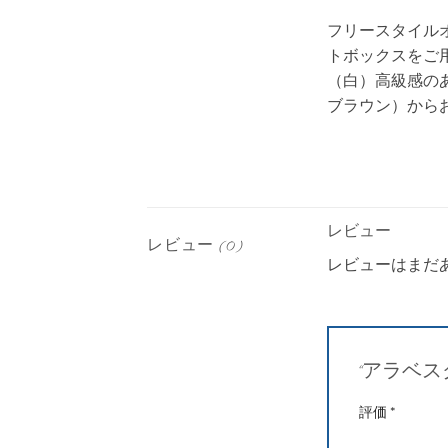
フリースタイル
トボックスをご
（白）高級感のあ
ブラウン）から
レビュー
レビュー (0)
レビューはまだ
“アラベス
評価
*
1つ星 (最高評