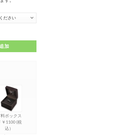
¥ 21,450
ント FSP802個
追加
有料ボックス
 ￥1100 (税
込）