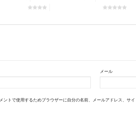
評価: 5つ星)
5つ星 (最高評価: 5つ星)
メール
メントで使用するためブラウザーに自分の名前、メールアドレス、サイ