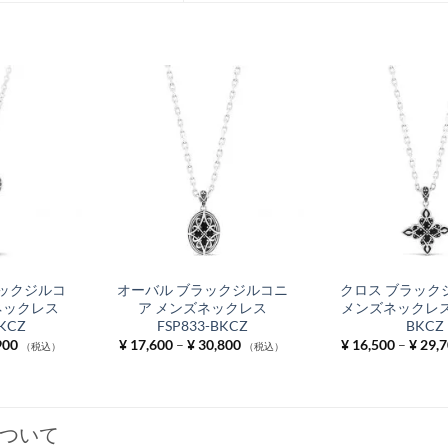
ックジルコ
オーバル ブラックジルコニ
クロス ブラック
ネックレス
ア メンズネックレス
メンズネックレス F
BKCZ
FSP833-BKCZ
BKCZ
価
価
900
¥
17,600
–
¥
30,800
¥
16,500
–
¥
29,7
（税込）
（税込）
格
格
帯:
帯:
¥ 18,700
¥ 17,600
–
–
¥ 31,900
¥ 30,800
ついて