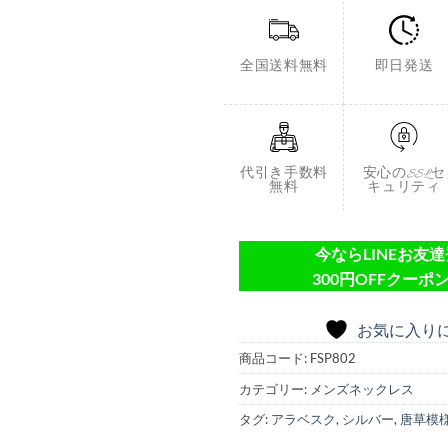
全国送料無料
即日発送
代引き手数料
安心のSSLセ
無料
キュリティ
今ならLINEお友
300円OFFクーポン
お気に入り
商品コード:
FSP802
カテゴリー:
メンズネックレス
タグ:
アラベスク
,
シルバー
,
唐草模