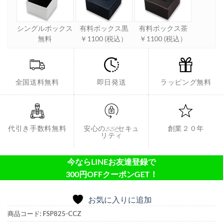
シングルボックス
有料ボックス黒
有料ボックス茶
無料
￥1100 (税込）
￥1100 (税込）
全国送料無料
即日発送
ラッピング無料
代引き手数料無料
安心のSSLセキュ
創業２０年
リティ
今ならLINEお友達登録で
300円OFFクーポンGET！
お気に入りに追加
商品コード:
FSP825-CCZ