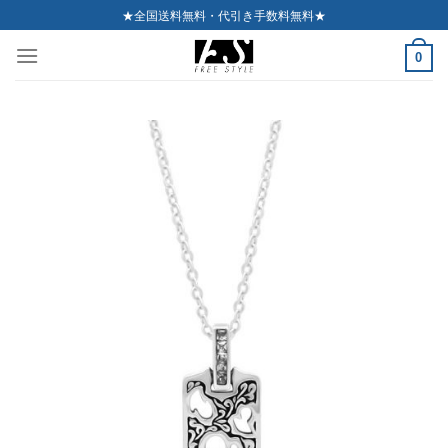
Skip
★全国送料無料・代引き手数料無料★
to
0
content