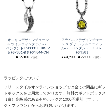
オニキスデザインチェーン
アラベスクデザインチェー
＆ ツインウィング シルバー
ン ＆ グリｰンジルコニア シ
ペンダント FSP880-B-BKCZ
ルバーペンダント FSP907-
& FSP881-B & FSN844-ON
FSN581
価
¥
56,100
¥
64,900
–
¥
77,000
（税込）
（税込）
格
帯:
¥ 64,900
–
¥ 77,000
ラッピングについて
フリースタイルオンラインショップでは全ての商品にギフ
トボックスをご用意しております。無料のギフトボックス
（白）高級感のある有料ボックス1000円税別（ブラッ
ク・ブラウン）からお選びいただけます。