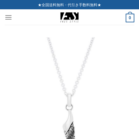
Skip
★全国送料無料・代引き手数料無料★
to
0
content