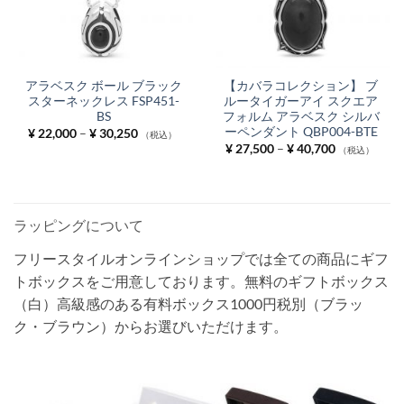
アラベスク ボール ブラック
【カバラコレクション】 ブ
スターネックレス FSP451-
ルータイガーアイ スクエア
BS
フォルム アラベスク シルバ
ーペンダント QBP004-BTE
価
¥
22,000
–
¥
30,250
（税込）
格
価
¥
27,500
–
¥
40,700
（税込）
帯:
格
¥ 22,000
帯:
–
¥ 27,500
¥ 30,250
–
¥ 40,700
ラッピングについて
フリースタイルオンラインショップでは全ての商品にギフ
トボックスをご用意しております。無料のギフトボックス
（白）高級感のある有料ボックス1000円税別（ブラッ
ク・ブラウン）からお選びいただけます。