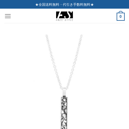
Skip
★全国送料無料・代引き手数料無料★
to
0
content