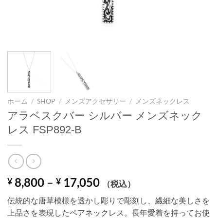
ホーム
/
SHOP
/
メンズアクセサリー
/
メンズネックレス
アラベスクバー シルバー メンズネック
レス FSP892-B
価
8,800
–
17,050
¥
¥
（税込）
格
伝統的な唐草模様を透かし彫りで彫刻し、繊細な美しさを
帯:
上品さを表現したペアネックレス。長年愛着を持ってお使
¥ 8,800