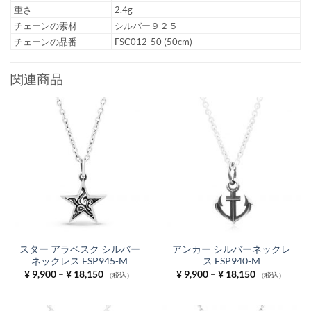
重さ
2.4g
チェーンの素材
シルバー９２５
チェーンの品番
FSC012-50 (50cm)
関連商品
スター アラベスク シルバー
アンカー シルバーネックレ
ネックレス FSP945-M
ス FSP940-M
価
価
¥
9,900
–
¥
18,150
¥
9,900
–
¥
18,150
（税込）
（税込）
格
格
帯:
帯:
¥ 9,900
¥ 9,900
–
–