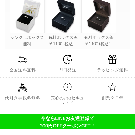
シングルボックス
有料ボックス黒
有料ボックス茶
無料
￥1100 (税込）
￥1100 (税込）
全国送料無料
即日発送
ラッピング無料
代引き手数料無料
安心のSSLセキュ
創業２０年
リティ
今ならLINEお友達登録で
300円OFFクーポンGET！