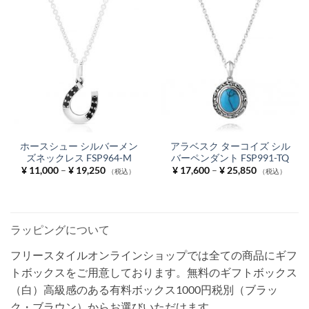
¥ 18,150
¥ 18,150
ホースシュー シルバーメン
アラベスク ターコイズ シル
ズネックレス FSP964-M
バーペンダント FSP991-TQ
価
価
¥
11,000
–
¥
19,250
¥
17,600
–
¥
25,850
（税込）
（税込）
格
格
帯:
帯:
¥ 11,000
¥ 17,600
–
–
¥ 19,250
¥ 25,850
ラッピングについて
フリースタイルオンラインショップでは全ての商品にギフ
トボックスをご用意しております。無料のギフトボックス
（白）高級感のある有料ボックス1000円税別（ブラッ
ク・ブラウン）からお選びいただけます。