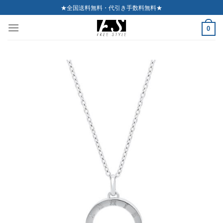
Skip
★全国送料無料・代引き手数料無料★
to
0
content