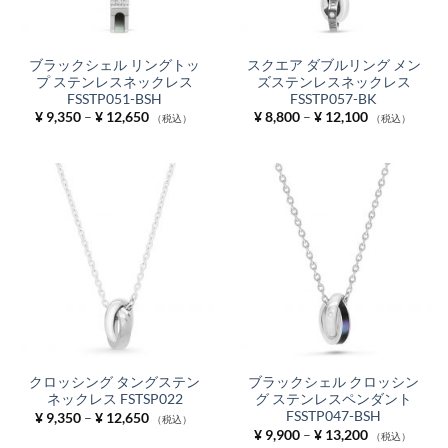
ブラックシェル リングトッ
スクエア ダブルリング メン
プ ステンレスネックレス
ズステンレスネックレス
FSSTP051-BSH
FSSTP057-BK
価
価
¥
9,350
–
¥
12,650
¥
8,800
–
¥
12,100
（税込）
（税込）
格
格
帯:
帯:
¥ 9,350
¥ 8,800
–
–
¥ 12,650
¥ 12,100
クロッシング タングステン
ブラックシェル クロッシン
ネックレス FSTSP022
グ ステンレスペンダント
FSSTP047-BSH
価
¥
9,350
–
¥
12,650
（税込）
格
価
¥
9,900
–
¥
13,200
（税込）
帯:
格